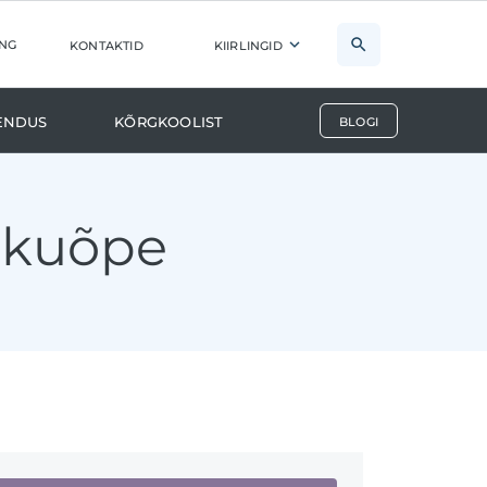
ng
kontaktid
kiirlingid
endus
Kõrgkoolist
blogi
ätkuõpe