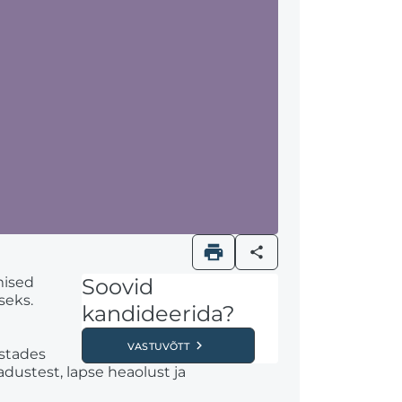
mised
Soovid
seks.
kandideerida?
vastuvõtt
estades
dustest, lapse heaolust ja