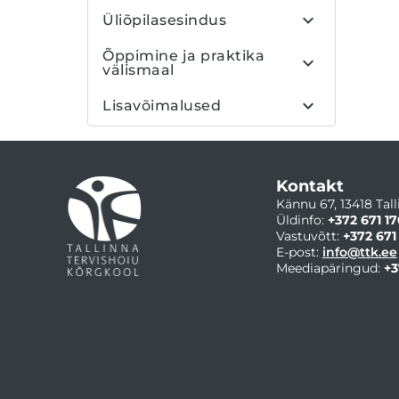
Üliõpilasesindus
Õppimine ja praktika
välismaal
Lisavõimalused
Kontakt
Kännu 67, 13418 Tall
Üldinfo:
+372 671 17
Vastuvõtt:
+372 671
E-post:
info@ttk.ee
Meediapäringud:
+3