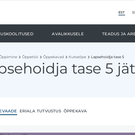
est
e
duskoolitused
Avalikkusele
Teadus ja ar
Õppimine
Õppetöö
Õppekavad
Kutseõpe
Lapsehoidja tase 5
psehoidja tase 5 j
evaade
eriala tutvustus
õppekava