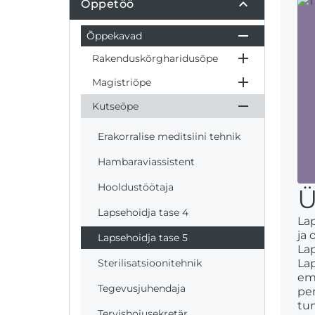
Õppetöö
Õppekavad
Rakenduskõrgharidusõpe
Magistriõpe
Kutseõpe
Erakorralise meditsiini tehnik
Hambaraviassistent
Hooldustöötaja
Ü
Lapsehoidja tase 4
La
ja
Lapsehoidja tase 5
La
Sterilisatsioonitehnik
Lap
emo
Tegevusjuhendaja
per
tur
Tervishoiusekretär