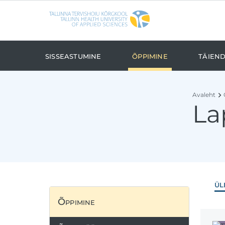
Liigu edasi põhisisu juurde
Ligipääsetavus
Sisseastumine
Õppimine
Täien
Avaleht
La
ül
Õppimine