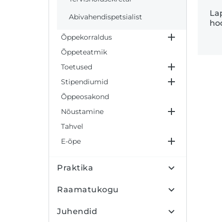
Lap
Abivahendispetsialist
ho
Õppekorraldus
Õppeteatmik
Toetused
Stipendiumid
Õppeosakond
Nõustamine
Tahvel
E-õpe
Praktika
Raamatukogu
Juhendid