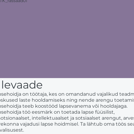
levaade
psehoidja on töötaja, kes on omandanud vajalikud tead
 oskused laste hooldamiseks ning nende arengu toetami
psehoidja teeb koostööd lapsevanema või hooldajaga.
sehoidja töö eesmärk on toetada lapse füüsilist,
tsionaalset, intellektuaalset ja sotsiaalset arengut, arv
ekonna vajadusi lapse hoidmisel. Ta lähtub oma töös sea
valisusest.