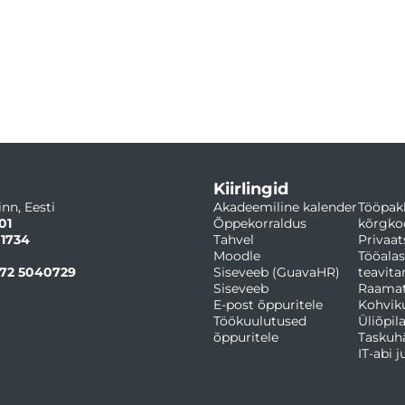
Kiirlingid
inn, Eesti
Akadeemiline kalender
Tööpak
01
Õppekorraldus
kõrgko
 1734
Tahvel
Privaat
Moodle
Tööalas
72 5040729
Siseveeb (GuavaHR)
teavit
Siseveeb
Raama
E-post õppuritele
Kohvik
Töökuulutused
Üliõpil
õppuritele
Taskuh
IT-abi 