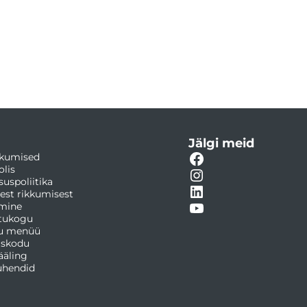
Jälgi meid
kumised
olis
suspoliitika
est rikkumisest
amine
tukogu
u menüü
askodu
ääling
juhendid