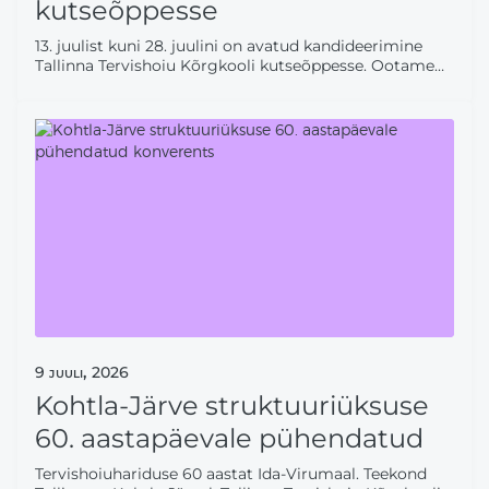
kutseõppesse
13. juulist kuni 28. juulini on avatud kandideerimine
Tallinna Tervishoiu Kõrgkooli kutseõppesse. Ootame
õppima kõiki, kes soovivad anda oma panuse
tervishoiuvaldkonda ning kujundada tulevikku, kus
hoolivus ja professionaalsus käivad
käsikäes.KUTSEÕPPE ÕPPEKAVAD:Hooldustöötaja 1,5
aastat, koolipõhine/töökohapõhine õpe.Lapsehoidja
tase 4 1 aasta, koolipõhine/töökohapõhine
õpe.Lapsehoidja tase 5
9
juuli,
2026
Kohtla-Järve struktuuriüksuse
60. aastapäevale pühendatud
konverents
Tervishoiuhariduse 60 aastat Ida-Virumaal. Teekond