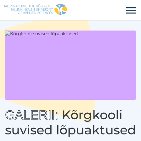
Liigu edasi põhisisu juurde
Ligipääsetavus
Kõrgkooli
GALERII:
suvised lõpuaktused