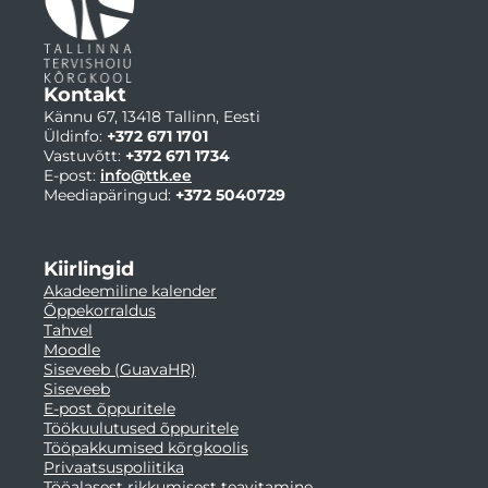
Kontakt
Kännu 67, 13418 Tallinn, Eesti
Üldinfo:
+372 671 1701
Vastuvõtt:
+372 671 1734
E-post:
info@ttk.ee
Meediapäringud:
+372 5040729
Kiirlingid
Akadeemiline kalender
Õppekorraldus
Tahvel
Moodle
Siseveeb (GuavaHR)
Siseveeb
E-post õppuritele
Töökuulutused õppuritele
Tööpakkumised kõrgkoolis
Privaatsuspoliitika
Tööalasest rikkumisest teavitamine