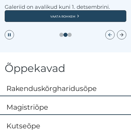
Galeriid on avalikud kuni 1. detsembrini.
vaata rohkem
Õppekavad
Rakenduskõrgharidusõpe
Magistriõpe
Kutseõpe