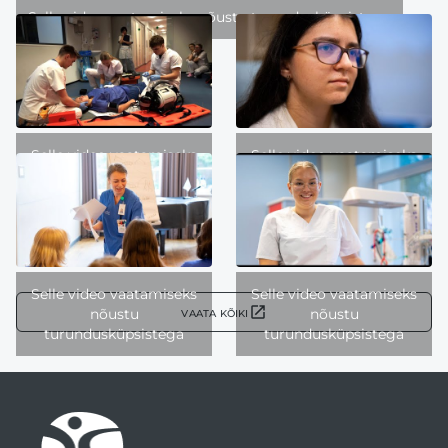
Selle video vaatamiseks nõustu turundusküpsistega
Selle video vaatamiseks
Selle video vaatamiseks
nõustu
nõustu
turundusküpsistega
turundusküpsistega
Selle video vaatamiseks
Selle video vaatamiseks
vaata kõiki
nõustu
nõustu
turundusküpsistega
turundusküpsistega