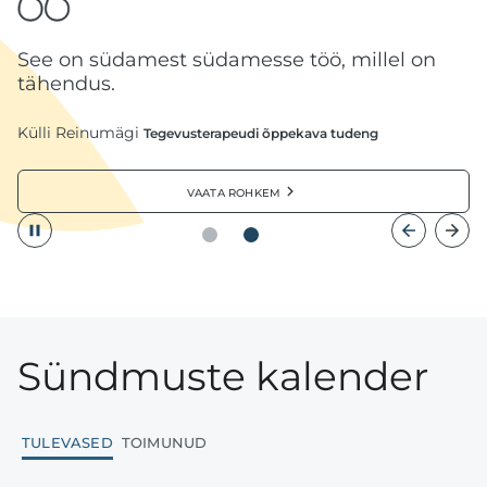
Olen oma karjääriga väga rahul ja mulle
pakub rõõmu, et saan võimaluse koolis käia.
Asta Treier
Tallinna Tervishoiu Kõrgkooli terviseteaduse magistrant
vaata rohkem
Sündmuste kalender
tulevased
toimunud