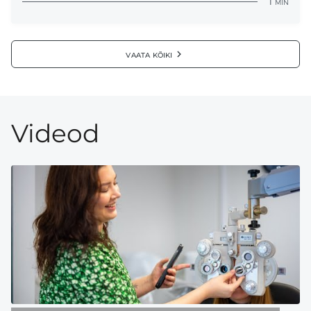
1
min
vaata kõiki
Videod