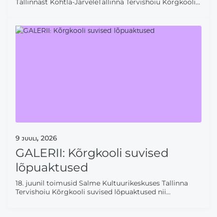
Tallinnast Kohtla-JärveleTallinna Tervishoiu Kõrgkooli
Kohtla-Järve struktuuriüksus tähistab oma 60.
aastapäeva konverentsiga „Tervishoiuhariduse 60
aastat Ida-Virumaal. Teekond Tallinnast Kohtla-
Järvele“, mis toimub 16. oktoobril 2026 algusega kell
10.00 Jõhvi Kontserdimajas (Pargi tn 40,
Jõhvi).Konverentsi ja paneele modereerivad Ivi
9
juuli,
2026
GALERII: Kõrgkooli suvised
lõpuaktused
18. juunil toimusid Salme Kultuurikeskuses Tallinna
Tervishoiu Kõrgkooli suvised lõpuaktused nii
rakenduskõrgharidus- kui ka kutseõppes. Pidulikel
sündmustel anti lõpetajatele üle lõpudiplomid ja -