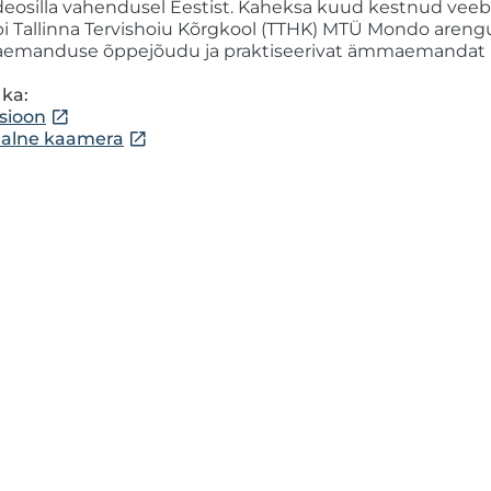
ideosilla vahendusel Eestist. Kaheksa kuud kestnud veeb
äbi Tallinna Tervishoiu Kõrgkool (TTHK) MTÜ Mondo arengu
manduse õppejõudu ja praktiseerivat ämmaemandat Põhj
 ka:
isioon
alne kaamera