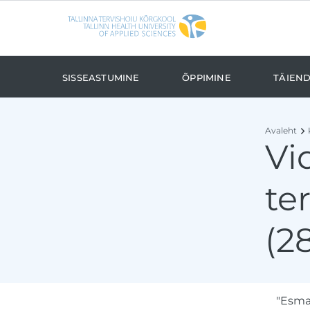
Liigu edasi põhisisu juurde
Ligipääsetavus
Sisseastumine
Õppimine
Täien
Avaleht
Vi
te
(2
"Esma