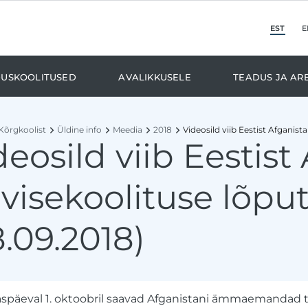
est
e
duskoolitused
Avalikkusele
Teadus ja ar
Kõrgkoolist
Üldine info
Meedia
2018
Videosild viib Eestist Afganist
deosild viib Eestist
rvisekoolituse lõp
8.09.2018)
späeval 1. oktoobril saavad Afganistani ämmaemandad t