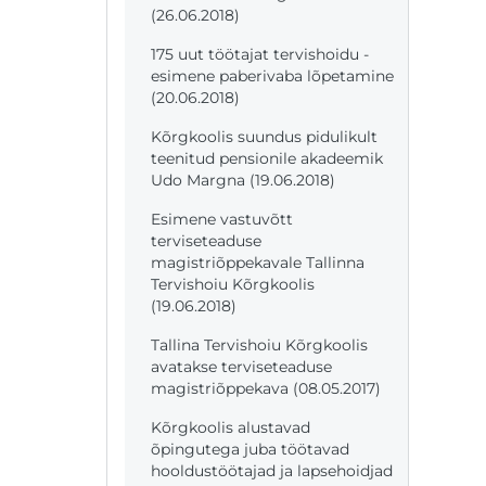
(26.06.2018)
175 uut töötajat tervishoidu -
esimene paberivaba lõpetamine
(20.06.2018)
Kõrgkoolis suundus pidulikult
teenitud pensionile akadeemik
Udo Margna (19.06.2018)
Esimene vastuvõtt
terviseteaduse
magistriõppekavale Tallinna
Tervishoiu Kõrgkoolis
(19.06.2018)
Tallina Tervishoiu Kõrgkoolis
avatakse terviseteaduse
magistriõppekava (08.05.2017)
Kõrgkoolis alustavad
õpingutega juba töötavad
hooldustöötajad ja lapsehoidjad