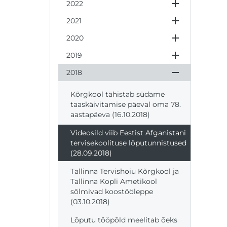
2022
2021
2020
2019
2018
Kõrgkool tähistab südame
taaskäivitamise päeval oma 78.
aastapäeva (16.10.2018)
Videosild viib Eestist Afganistani
tervisekoolituse lõputunnistused
(28.09.2018)
Tallinna Tervishoiu Kõrgkool ja
Tallinna Kopli Ametikool
sõlmivad koostööleppe
(03.10.2018)
Lõputu tööpõld meelitab õeks