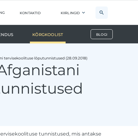
ng
kontaktid
kiirlingid
endus
Kõrgkoolist
blogi
ani tervisekoolituse lõputunnistused (28.09.2018)
 Afganistani
utunnistused
ervisekoolituse tunnistused, mis antakse