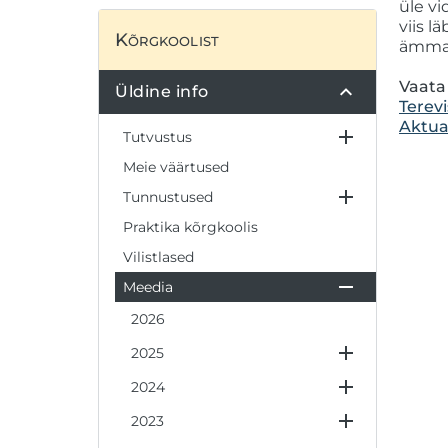
üle v
viis l
Kõrgkoolist
ämmae
Vaata
Üldine info
Terev
Aktua
Tutvustus
Meie väärtused
Tunnustused
Praktika kõrgkoolis
Vilistlased
Meedia
2026
2025
2024
2023