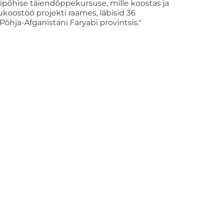
ipõhise täiendõppekursuse, mille koostas ja
koostöö projekti raames, läbisid 36
a-Afganistani Faryabi provintsis."