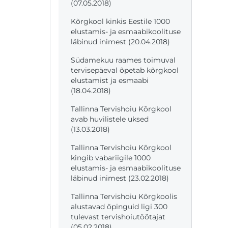
(07.05.2018)
Kõrgkool kinkis Eestile 1000
elustamis- ja esmaabikoolituse
läbinud inimest (20.04.2018)
Südamekuu raames toimuval
tervisepäeval õpetab kõrgkool
elustamist ja esmaabi
(18.04.2018)
Tallinna Tervishoiu Kõrgkool
avab huvilistele uksed
(13.03.2018)
Tallinna Tervishoiu Kõrgkool
kingib vabariigile 1000
elustamis- ja esmaabikoolituse
läbinud inimest (23.02.2018)
Tallinna Tervishoiu Kõrgkoolis
alustavad õpinguid ligi 300
tulevast tervishoiutöötajat
(05.02.2018)