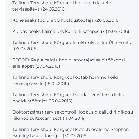
Tallinna Tervishoiu Kõrgkool korraldab lastele
tervisepäeva (24.05.2016)
Kohe saaks töö üle 70 hooldustöötaja (20.05.2016)
Kuidas peaks käima üks korralik kätepesu? (17.05.2016)
Tallinna Tervishoiu Kõrgkooli rektoriks valiti Ülle Ernits
(06.05.2016)
FOTOD: Rapla haigla hooldustöötajad said töökohal
erialaõpet (27.04.2016)
Tallinna Tervishoiu Kõrgkool ootab homme kõiki
tervisepäevale (18.04.2016)
Tallinna Tervishoiu Kõrgkool saadab võistlema kaks
hooldustöötajat (15.04.2016)
Doktor: pärast tervisekontrolli loobusid paljud riigikogu
liikmed suitsetamisest (11.04.2016)
Tallinna Tervishoiu Kõrgkool kutsub osalema Stephen
Bradley tasuta loengul (30.03.2016)