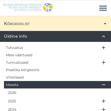
Liigu edasi põhisisu juurde
Ligipääsetavus
Kõrgkoolist
Üldine info
Tutvustus
Meie väärtused
Tunnustused
Praktika kõrgkoolis
Vilistlased
Meedia
2026
2025
2024