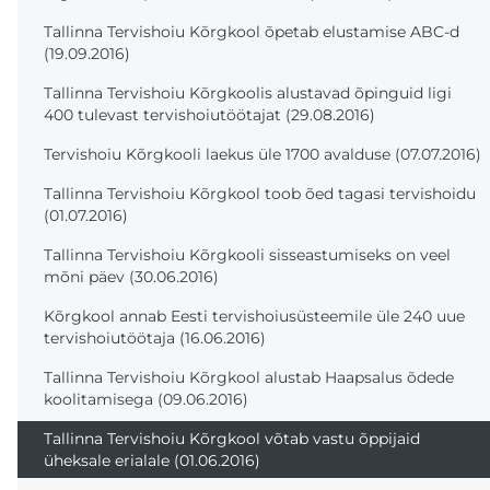
Tallinna Tervishoiu Kõrgkool õpetab elustamise ABC-d
(19.09.2016)
Tallinna Tervishoiu Kõrgkoolis alustavad õpinguid ligi
400 tulevast tervishoiutöötajat (29.08.2016)
Tervishoiu Kõrgkooli laekus üle 1700 avalduse (07.07.2016)
Tallinna Tervishoiu Kõrgkool toob õed tagasi tervishoidu
(01.07.2016)
Tallinna Tervishoiu Kõrgkooli sisseastumiseks on veel
mõni päev (30.06.2016)
Kõrgkool annab Eesti tervishoiusüsteemile üle 240 uue
tervishoiutöötaja (16.06.2016)
Tallinna Tervishoiu Kõrgkool alustab Haapsalus õdede
koolitamisega (09.06.2016)
Tallinna Tervishoiu Kõrgkool võtab vastu õppijaid
üheksale erialale (01.06.2016)