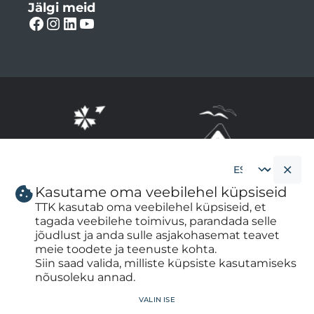
Jälgi meid
Kasutame oma veebilehel küpsiseid
Cookie
banner
TTK kasutab oma veebilehel küpsiseid, et
language
tagada veebilehe toimivus, parandada selle
jõudlust ja anda sulle asjakohasemat teavet
meie toodete ja teenuste kohta.
Siin saad valida, milliste küpsiste kasutamiseks
nõusoleku annad.
WITHDRAW CONSENT
valin ise