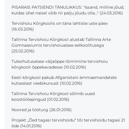
PISARAIS PATSIENDI TÄNULIKKUS: "Issand, milline jõud,
kuidas ühel naisel võib nii palju jõudu olla..." (24.03.2016)
Tervishoiu Kõrgkoolis on täna lahtiste uste päev
(16.03.2016)
Tallinna Tervishoiu Kõrgkool alustab Tallinna Arte
Gümnaasiumis tervishoiualase eelkoolitusega
(25.02.2016)
Tuleohutusalase väljaõppe lõimimine tervishoiu
kõrgkooli õppekavadesse (10.02.2016)
Eesti kõrgkool pakub Afganistani ämmaemandatele
kutsealast veebikursust (10.02.2016)
Tallinna Tervishoiu Kõrgkool sõlmib uued
koostöölepingud (01.02.2016)
Noored ja tööturg (26.01.2016)
Projekt „Õed tagasi tervishoidu“ tõi tervishoidu tagasi 21
õde (14.01.2016)