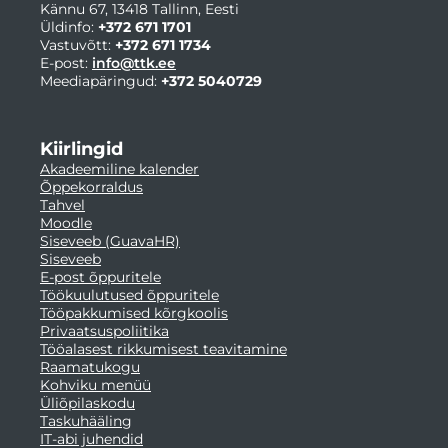
Kännu 67, 13418 Tallinn, Eesti
Üldinfo:
+372 671 1701
Vastuvõtt:
+372 671 1734
E-post:
info@ttk.ee
Meediapäringud:
+372 5040729
Kiirlingid
Akadeemiline kalender
Õppekorraldus
Tahvel
Moodle
Siseveeb (GuavaHR)
Siseveeb
E-post õppuritele
Töökuulutused õppuritele
Tööpakkumised kõrgkoolis
Privaatsuspoliitika
Tööalasest rikkumisest teavitamine
Raamatukogu
Kohviku menüü
Üliõpilaskodu
Taskuhääling
IT-abi juhendid