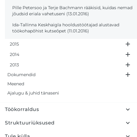
Pille Petersoo ja Terje Bachmann rääkisid, kuidas nemad
jõudsid eriala vahetuseni (13.01.2016)
Ida-Tallinna Keskhaigla hooldustöötajad alustavad
töökohapõhist kutseõpet (11.01.2016)
2015
2014
2013
Dokumendid
Meened
Ajalugu & juhid tänaseni
Töökorraldus
Struktuuriüksused
Tule külla