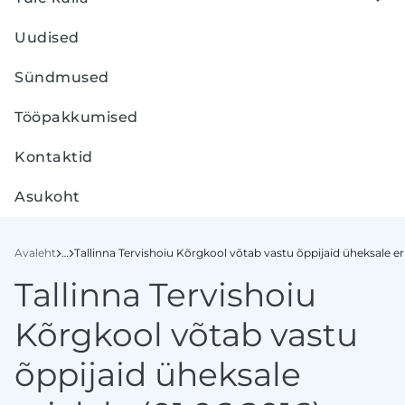
Uudised
Sündmused
Tööpakkumised
Kontaktid
Asukoht
Avaleht
…
2016
Tallinna Tervishoiu Kõrgkool võtab vastu õppijaid üheksale eri
Tallinna Tervishoiu
Kõrgkool võtab vastu
õppijaid üheksale