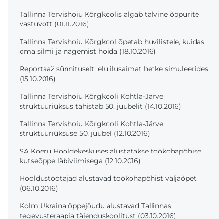
Tallinna Tervishoiu Kõrgkoolis algab talvine õppurite
vastuvõtt (01.11.2016)
Tallinna Tervishoiu Kõrgkool õpetab huvilistele, kuidas
oma silmi ja nägemist hoida (18.10.2016)
Reportaaž sünnituselt: elu ilusaimat hetke simuleerides
(15.10.2016)
Tallinna Tervishoiu Kõrgkooli Kohtla-Järve
struktuuriüksus tähistab 50. juubelit (14.10.2016)
Tallinna Tervishoiu Kõrgkooli Kohtla-Järve
struktuuriüksuse 50. juubel (12.10.2016)
SA Koeru Hooldekeskuses alustatakse töökohapõhise
kutseõppe läbiviimisega (12.10.2016)
Hooldustöötajad alustavad töökohapõhist väljaõpet
(06.10.2016)
Kolm Ukraina õppejõudu alustavad Tallinnas
tegevusteraapia täienduskoolitust (03.10.2016)