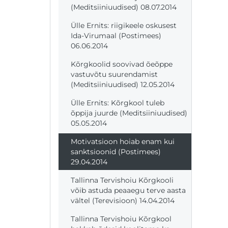
(Meditsiiniuudised) 08.07.2014
Ülle Ernits: riigikeele oskusest
Ida-Virumaal (Postimees)
06.06.2014
Kõrgkoolid soovivad õeõppe
vastuvõtu suurendamist
(Meditsiiniuudised) 12.05.2014
Ülle Ernits: Kõrgkool tuleb
õppija juurde (Meditsiiniuudised)
05.05.2014
Motivatsioon hoiab enam kui
sanktsioonid (Postimees)
29.04.2014
Tallinna Tervishoiu Kõrgkooli
võib astuda peaaegu terve aasta
vältel (Terevisioon) 14.04.2014
Tallinna Tervishoiu Kõrgkool