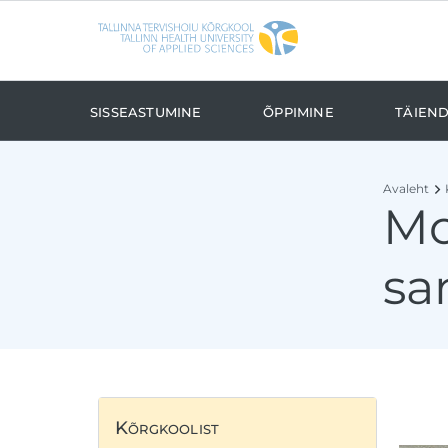
Liigu edasi põhisisu juurde
Ligipääsetavus
Sisseastumine
Õppimine
Täien
Avaleht
Mo
sa
Kõrgkoolist