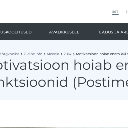
est
e
duskoolitused
Avalikkusele
Teadus ja ar
Kõrgkoolist
Üldine info
Meedia
2014
Motivatsioon hoiab enam kui 
tivatsioon hoiab 
nktsioonid (Postim