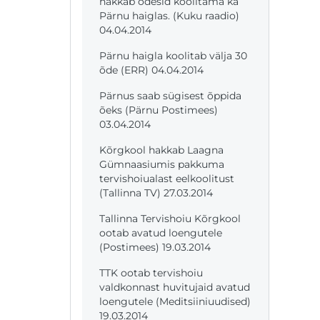
hakkab õdesid koolitama ka
Pärnu haiglas. (Kuku raadio)
04.04.2014
Pärnu haigla koolitab välja 30
õde (ERR) 04.04.2014
Pärnus saab sügisest õppida
õeks (Pärnu Postimees)
03.04.2014
Kõrgkool hakkab Laagna
Gümnaasiumis pakkuma
tervishoiualast eelkoolitust
(Tallinna TV) 27.03.2014
Tallinna Tervishoiu Kõrgkool
ootab avatud loengutele
(Postimees) 19.03.2014
TTK ootab tervishoiu
valdkonnast huvitujaid avatud
loengutele (Meditsiiniuudised)
19.03.2014