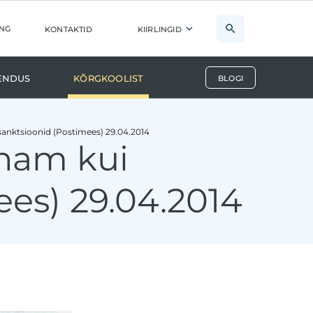
ng
kontaktid
kiirlingid
endus
Kõrgkoolist
blogi
sanktsioonid (Postimees) 29.04.2014
enam kui
ees) 29.04.2014