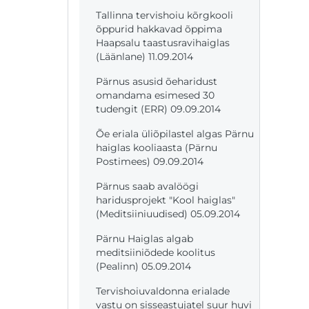
Tallinna tervishoiu kõrgkooli
õppurid hakkavad õppima
Haapsalu taastusravihaiglas
(Läänlane) 11.09.2014
Pärnus asusid õeharidust
omandama esimesed 30
tudengit (ERR) 09.09.2014
Õe eriala üliõpilastel algas Pärnu
haiglas kooliaasta (Pärnu
Postimees) 09.09.2014
Pärnus saab avalöögi
haridusprojekt "Kool haiglas"
(Meditsiiniuudised) 05.09.2014
Pärnu Haiglas algab
meditsiiniõdede koolitus
(Pealinn) 05.09.2014
Tervishoiuvaldonna erialade
vastu on sisseastujatel suur huvi