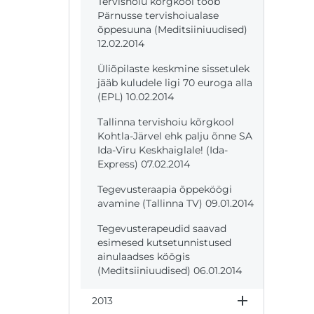
Tervishoiu kõrgkool toob
Pärnusse tervishoiualase
õppesuuna (Meditsiiniuudised)
12.02.2014
Üliõpilaste keskmine sissetulek
jääb kuludele ligi 70 euroga alla
(EPL) 10.02.2014
Tallinna tervishoiu kõrgkool
Kohtla-Järvel ehk palju õnne SA
Ida-Viru Keskhaiglale! (Ida-
Express) 07.02.2014
Tegevusteraapia õppeköögi
avamine (Tallinna TV) 09.01.2014
Tegevusterapeudid saavad
esimesed kutsetunnistused
ainulaadses köögis
(Meditsiiniuudised) 06.01.2014
2013