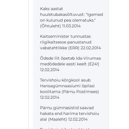
Kaks aastat
huuletubakasõltuvust: "Igemed
on kulunud pea olematuks."
(Õhtuleht) 11.03.2014
Kaitseminister tunnustas
riigikaitsesse panustanud
vabatahtlikke (ERR) 22.02.2014
Õdede liit õpetab Ida-Virumaa
medõdedele eesti keelt (E24!)
12.02.2014
Tervishoiu kõrgkool asub
Hansagümnaasiumi õpilasi
koolitama (Pärnu Postimees)
12.02.2014
Pärnu gümnasistid saavad
hakata end harima tervishoiu
alal (Maaleht) 12.02.2014