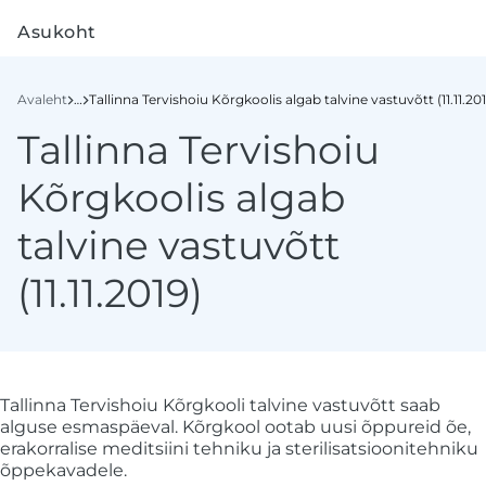
Asukoht
Avaleht
…
2019
Tallinna Tervishoiu Kõrgkoolis algab talvine vastuvõtt (11.11.201
Tallinna Tervishoiu
Kõrgkoolis algab
talvine vastuvõtt
(11.11.2019)
Tallinna Tervishoiu Kõrgkooli talvine vastuvõtt saab
alguse esmaspäeval. Kõrgkool ootab uusi õppureid õe,
erakorralise meditsiini tehniku ja sterilisatsioonitehniku
õppekavadele.