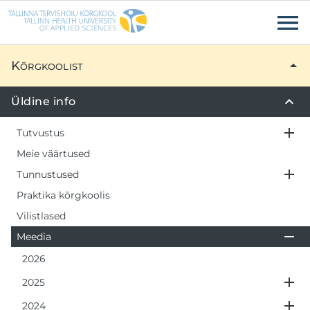
Liigu edasi põhisisu juurde
Ligipääsetavus
Kõrgkoolist
Üldine info
Tutvustus
Meie väärtused
Tunnustused
Praktika kõrgkoolis
Vilistlased
Meedia
2026
2025
2024