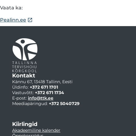
Vaata ka:
Pealinn.ee
Kontakt
Kännu 67, 13418 Tallinn, Eesti
Üldinfo:
+372 671 1701
Vastuvõtt:
+372 671 1734
E-post:
info@ttk.ee
Meediapäringud:
+372 5040729
Kiirlingid
Akadeemiline kalender
Õppekorraldus