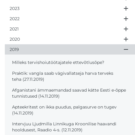
2023
2022
2021
2020
2019
Milleks tervishoiutöötajatele ettevõtlusõpe?
Praktik: vangla saab vägivallatseja harva terveks
teha (27.11.2019)
Afganistani ämmaemandad saavad kätte Eesti e-õppe
tunnistused (14.11.2019)
Apteekritest on ikka puudus, palgasurve on tugev
(14.11.2019)
Intervjuu Ljudmilla Linnikuga Kroonilise haavandi
hooldusest, Raadio 4-s. (12.11.2019)