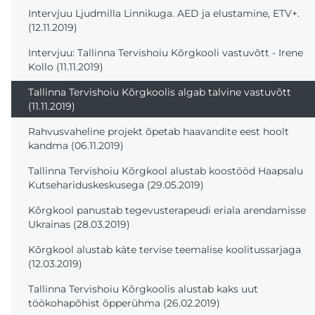
Intervjuu Ljudmilla Linnikuga. AED ja elustamine, ETV+.
(12.11.2019)
Intervjuu: Tallinna Tervishoiu Kõrgkooli vastuvõtt - Irene
Kollo (11.11.2019)
Tallinna Tervishoiu Kõrgkoolis algab talvine vastuvõtt
(11.11.2019)
Rahvusvaheline projekt õpetab haavandite eest hoolt
kandma (06.11.2019)
Tallinna Tervishoiu Kõrgkool alustab koostööd Haapsalu
Kutsehariduskeskusega (29.05.2019)
Kõrgkool panustab tegevusterapeudi eriala arendamisse
Ukrainas (28.03.2019)
Kõrgkool alustab käte tervise teemalise koolitussarjaga
(12.03.2019)
Tallinna Tervishoiu Kõrgkoolis alustab kaks uut
töökohapõhist õpperühma (26.02.2019)