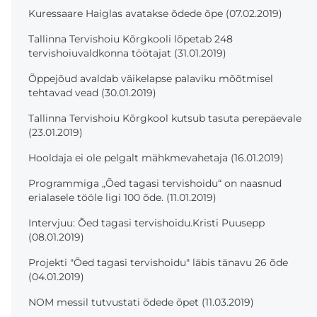
Kuressaare Haiglas avatakse õdede õpe (07.02.2019)
Tallinna Tervishoiu Kõrgkooli lõpetab 248
tervishoiuvaldkonna töötajat (31.01.2019)
Õppejõud avaldab väikelapse palaviku mõõtmisel
tehtavad vead (30.01.2019)
Tallinna Tervishoiu Kõrgkool kutsub tasuta perepäevale
(23.01.2019)
Hooldaja ei ole pelgalt mähkmevahetaja (16.01.2019)
Programmiga „Õed tagasi tervishoidu“ on naasnud
erialasele tööle ligi 100 õde. (11.01.2019)
Intervjuu: Õed tagasi tervishoidu.Kristi Puusepp
(08.01.2019)
Projekti "Õed tagasi tervishoidu" läbis tänavu 26 õde
(04.01.2019)
NOM messil tutvustati õdede õpet (11.03.2019)