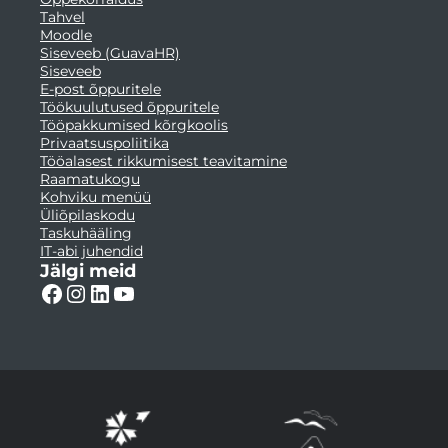
Tahvel
Moodle
Siseveeb (GuavaHR)
Siseveeb
E-post õppuritele
Töökuulutused õppuritele
Tööpakkumised kõrgkoolis
Privaatsuspoliitika
Tööalasest rikkumisest teavitamine
Raamatukogu
Kohviku menüü
Üliõpilaskodu
Taskuhääling
IT-abi juhendid
Jälgi meid