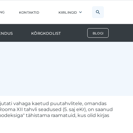
ng
kontaktid
kiirlingid
endus
Kõrgkoolist
blogi
rjutati vahaga kaetud puutahvlitele, omandas
ooma XII tahvli seadused (5. saj eKr), on saanud
koodeksiga" tähistama raamatuid, kus olid kirjas