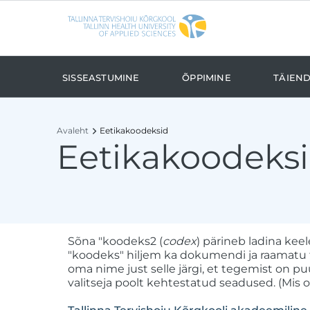
Liigu edasi põhisisu juurde
Ligipääsetavus
Sisseastumine
Õppimine
Täien
Avaleht
Eetikakoodeksid
Eetikakoodeks
Sõna "koodeks2 (
codex
) pärineb ladina kee
"koodeks" hiljem ka dokumendi ja raamatu tä
oma nime just selle järgi, et tegemist on pu
valitseja poolt kehtestatud seadused. (Mis 