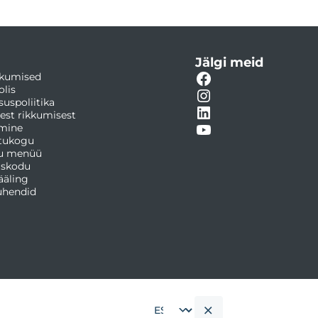
Jälgi meid
kumised
olis
suspoliitika
est rikkumisest
amine
tukogu
u menüü
askodu
ääling
juhendid