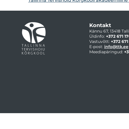
Tallinna Tervishoiu Kõrgkooli akadeemilin
Kontakt
Kännu 67, 13418 Tall
Üldinfo:
+372 671 17
Vastuvõtt:
+372 671
E-post:
info@ttk.ee
Meediapäringud:
+3