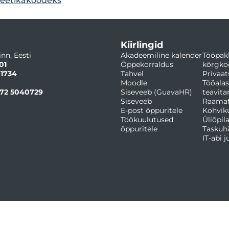
e eetikakoodeks
Kiirlingid
inn, Eesti
Akadeemiline kalender
Tööpak
01
Õppekorraldus
kõrgko
 1734
Tahvel
Privaat
Moodle
Tööalas
72 5040729
Siseveeb (GuavaHR)
teavit
Siseveeb
Raama
E-post õppuritele
Kohvik
Töökuulutused
Üliõpil
õppuritele
Taskuh
IT-abi 