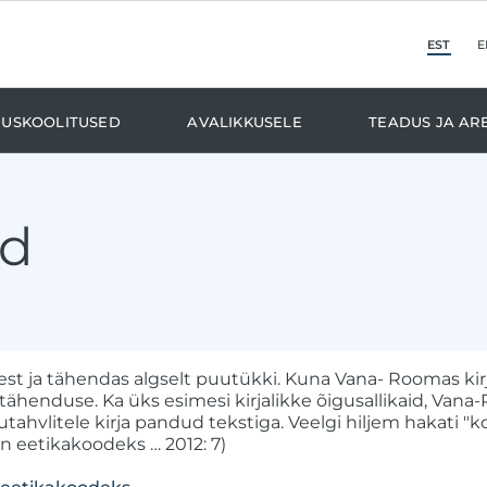
est
e
duskoolitused
Avalikkusele
Teadus ja ar
id
lest ja tähendas algselt puutükki. Kuna Vana- Roomas ki
henduse. Ka üks esimesi kirjalikke õigusallikaid, Vana-R
utahvlitele kirja pandud tekstiga. Veelgi hiljem hakati "
on eetikakoodeks … 2012: 7)