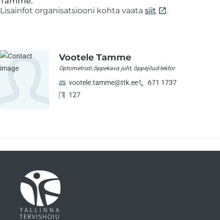
Tamme.
Lisainfot organisatsiooni kohta vaata
siit
.
Vootele Tamme
Optometristi õppekava juht, õppejõud-lektor
vootele.tamme@ttk.ee
671 1737
127