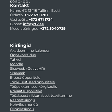
Kontakt
Kännu 67, 13418 Tallinn, Eesti
Üldinfo:
+372 671 1701
Vastuvõtt:
+372 671 1734
E-post:
info@ttk.ee
Meediapäringud:
+372 5040729
Kiirlingid
Akadeemiline kalender
Õppekorraldus
Tahvel
Moodle
Siseveeb (GuavaHR)
Siseveeb
E-post õppuritele
Töökuulutused õppuritele
Tööpakkumised kõrgkoolis
Privaatsuspoliitika
Tööalasest rikkumisest teavitamine
Raamatukogu
Kohviku menüü
Üliõpilaskodu