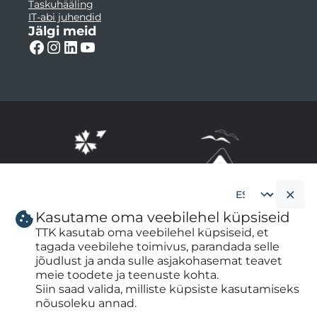
Taskuhääling
IT-abi juhendid
Jälgi meid
Kasutame oma veebilehel küpsiseid
Cookie
banner
TTK kasutab oma veebilehel küpsiseid, et
language
tagada veebilehe toimivus, parandada selle
jõudlust ja anda sulle asjakohasemat teavet
meie toodete ja teenuste kohta.
Siin saad valida, milliste küpsiste kasutamiseks
nõusoleku annad.