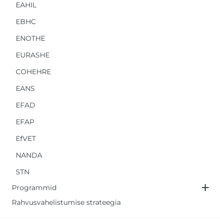
EAHIL
EBHC
ENOTHE
EURASHE
COHEHRE
EANS
EFAD
EFAP
EfVET
NANDA
STN
Programmid
Rahvusvahelistumise strateegia