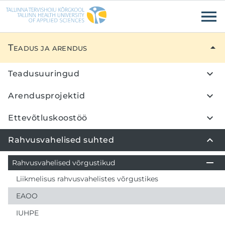
Liigu edasi põhisisu juurde
Ligipääsetavus
Teadus ja arendus
Teadusuuringud
Arendusprojektid
Ettevõtluskoostöö
Rahvusvahelised suhted
Rahvusvahelised võrgustikud
Liikmelisus rahvusvahelistes võrgustikes
EAOO
IUHPE