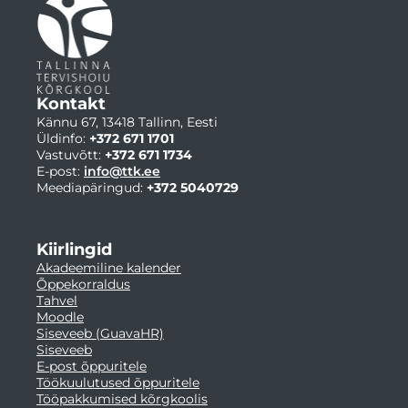
Kontakt
Kännu 67, 13418 Tallinn, Eesti
Üldinfo:
+372 671 1701
Vastuvõtt:
+372 671 1734
E-post:
info@ttk.ee
Meediapäringud:
+372 5040729
Kiirlingid
Akadeemiline kalender
Õppekorraldus
Tahvel
Moodle
Siseveeb (GuavaHR)
Siseveeb
E-post õppuritele
Töökuulutused õppuritele
Tööpakkumised kõrgkoolis