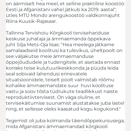
on äärmiselt hea meel, et selline praktiline koostöö
Eesti ja Afganistani vahel jätkub ka 2019. aastal",
ütles MTÜ Mondo arengukoostöö valdkonnajuht
Riina Kuusik-Rajasaar.
Tallinna Tervishoiu Kõrgkooli tervisehariduse
keskuse juhataja ja ämmaemanda õppekava
juht Silja Mets-Oja lisas: "Hea meelega jätkame
samalaadseid koolitusi ka tulevikus, üheltpoolt on
see väljakutse meie ämmaemanduse
õppejõududele ja tudengitele, et asetada ennast
korraks teise kulutuurikeskkonda ja püüda leida
seal sobivaid lahendusi erinevatele
situatsioonidele, teiselt poolt valmistab rõõmu
kohalike ämmaemandate suur huvi koolituse
vastu ja soov tõsta tüdrukute teadlikkust naiste
reproduktiivtervisest. On väga oluline, et
tervisekäitumise suunamist alustatakse juba lastel
ning, et sellesse oleks kaasatud kogu kogukond."
Tegemist oli juba kolmanda täiendõppekursusega,
mida Afganistani ämmaemandad kõrgkooli