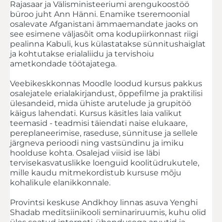
Rajasaar ja Välisministeeriumi arengukoostöö
büroo juht Ann Hänni. Enamike tseremoonial
osalevate Afganistani ämmaemandate jaoks on
see esimene väljasõit oma kodupiirkonnast riigi
pealinna Kabuli, kus külastatakse sünnitushaiglat
ja kohtutakse erialaliidu ja tervishoiu
ametkondade töötajatega.
Veebikeskkonnas Moodle loodud kursus pakkus
osalejatele erialakirjandust, õppefilme ja praktilisi
ülesandeid, mida ühiste arutelude ja grupitöö
käigus lahendati. Kursus käsitles laia valikut
teemasid - teadmisi täiendati naise elukaare,
pereplaneerimise, raseduse, sünnituse ja sellele
järgneva perioodi ning vastsündinu ja imiku
hoolduse kohta. Osalejad viisid ise läbi
tervisekasvatuslikke loenguid koolitüdrukutele,
mille kaudu mitmekordistub kursuse mõju
kohalikule elanikkonnale.
Provintsi keskuse Andkhoy linnas asuva Yenghi
Shadab meditsiinikooli seminariruumis, kuhu olid