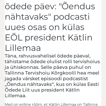
õdede päev: "Õendus
nähtavaks" podcasti
uues osas on külas
EÕL president Kätlin
Lillemaa
Täna, rahvusvahelisel õdede päeval,
tähistame õdede olulist rolli tervishoius
ja ühiskonnas. Selle päeva puhul on
Tallinna Tervishoiu Kõrgkoolil hea meel
jagada värsket episoodi podcastist
„Õendus nähtavaks“, kus on külas Eesti
Õdede Liit uus president Kätlin
Lillemaa.
Meil on eriline rõõm, et Kätlin Lillemaa on Tallinna