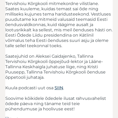
Tervishoiu Kõrgkooli mitmekordne vilistlane.
Saates kuuleme, kuidas temast sai õde ning
milliseks kujunes tema haridusteekond. Vestluses
puudutame ka mitmeid valusaid teemasid Eesti
õendusvaldkonnas, kuid räägime ausalt ja
lootusrikkalt ka sellest, mis meil õenduses hästi on.
Eesti Õdede Liidu presidendina on Kätlinil
võimalus teha Eesti õenduses suuri asju ja oleme
talle sellel teekonnal toeks.
Saatejuhid on Aleksei Gaidajenko, Tallinna
Tervishoiu Kõrgkooli õppejõud-lektor ja Lääne-
Tallinna Keskhaigla juhatuse liige, ning Kristi
Puusepp, Tallinna Tervishoiu Kõrgkooli õenduse
õppetooli juhataja.
Kuula podcasti uut osa
SIIN
.
Soovime kõikidele õdedele ilusat rahvusvahelist
õdede päeva ning täname teid teie
pühendumuse ja hoolivuse eest!