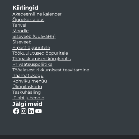
Kiirlingid
Akadeemiline kalender
Õppekorraldus
Tahvel
Moodle
Siseveeb (GuavaHR)
Siseveeb
E-post õppuritele
Töökuulutused õppuritele
Tööpakkumised kõrgkoolis
Privaatsuspoliitika
Tööalasest rikkumisest teavitamine
Raamatukogu
Kohviku menüü
Üliõpilaskodu
Taskuhääling
IT-abi juhendid
Jälgi meid