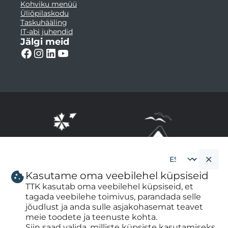
Kohviku menüü
Üliõpilaskodu
Taskuhääling
IT-abi juhendid
Jälgi meid
Kasutame oma veebilehel küpsiseid
Cookie
banner
TTK kasutab oma veebilehel küpsiseid, et
language
tagada veebilehe toimivus, parandada selle
jõudlust ja anda sulle asjakohasemat teavet
meie toodete ja teenuste kohta.
Siin saad valida, milliste küpsiste kasutamiseks