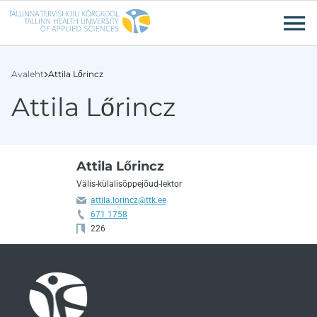
Liigu edasi põhisisu juurde
Ligipääsetavus
Avaleht
Attila Lőrincz
Attila Lőrincz
Attila Lőrincz
Välis-külalisõppejõud-lektor
attila.lorincz@ttk.ee
671 1758
226