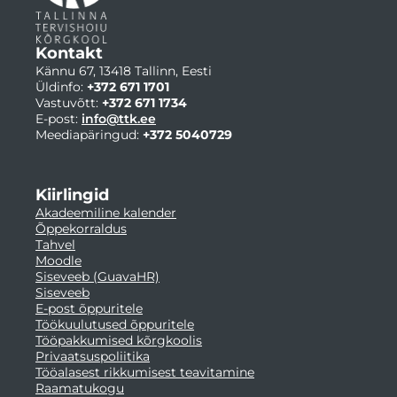
Kontakt
Kännu 67, 13418 Tallinn, Eesti
Üldinfo:
+372 671 1701
Vastuvõtt:
+372 671 1734
E-post:
info@ttk.ee
Meediapäringud:
+372 5040729
Kiirlingid
Akadeemiline kalender
Õppekorraldus
Tahvel
Moodle
Siseveeb (GuavaHR)
Siseveeb
E-post õppuritele
Töökuulutused õppuritele
Tööpakkumised kõrgkoolis
Privaatsuspoliitika
Tööalasest rikkumisest teavitamine
Raamatukogu